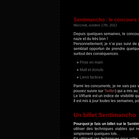
Sentimancho : le concours S
Mercredi, octobre 17th, 2012
Depuis quelques semaines, le conco
naze et du très bon !
Personnellement, je n’ai pas suivi de
semblait opportun de prendre quelques
surtout des conséquences.
Prise en main
Matt et donuts
Liens factices
Parmi les concurrents, je ne vais pas 
pouvez suivre sur
Twitter
) qui a mis au
Le ViRank est un indice de visibilité 
Il est mis à jour toutes les semaines, p
Un billet Sentimancho
Pourquoi je fais un billet sur le Sent
utiliser des techniques viables qui
simplement quelques lots…
En utilisant ces techniques pour votre 