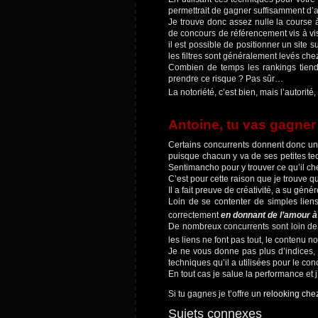
permettrait de gagner suffisamment d’a
Je trouve donc assez nulle la course 
de concours de référencement vis à vi
il est possible de positionner un site 
les filtres sont généralement levés ch
Combien de temps les rankings tiendr
prendre ce risque ? Pas sûr…
La notoriété, c’est bien, mais l’autorité
Antoine, tu vas gagner
Certains concurrents donnent donc un
puisque chacun y va de ses petites tec
Sentimancho
pour y trouver ce qu’il c
C’est pour cette raison que je trouve qu
Il a fait preuve de créativité, a su gén
Loin de se contenter de simples liens,
correctement
en donnant de l’amour à
De nombreux concurrents sont loin de 
les liens ne font pas tout, le contenu n
Je ne vous donne pas plus d’indices, j
techniques qu’il a utilisées pour le con
En tout cas je salue la performance et 
Si tu gagnes je t’offre un
relooking che
Sujets connexes