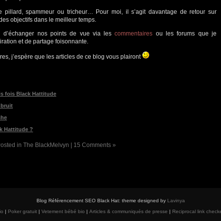
 pillard, spammeur ou tricheur… Pour moi, il s’agit davantage de retour sur
des objectifs dans le meilleur temps.
n d’échanger nos points de vue via les
commentaires
ou les forums que je
iration et de partage foisonnante.
es, j’espère que les articles de ce blog vous plairont
is fois Black Hattitude
 bruit
che
k Hattitude ?
osted in
The BlackMelvyn
|
15 Comments »
Blog Référencement SEO Black Hat: theme designed by
Lavinya
io
|
Poker gratuit
|
Vetement bébé bio
|
Articles & communiqués de presse
|
Reciprocal link checke