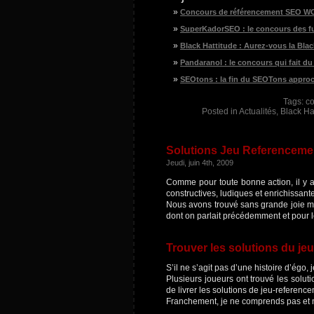
Concours de référencement SEO 
SuperKadorSEO : le concours des f
Black Hattitude : Aurez-vous la Blac
Pandaranol : le concours qui fait du
SEOtons : la fin du SEOTons appro
Tags:
c
Posted in
Actualités
,
Black H
Solutions Jeu Referencemen
Jeudi, juin 4th, 2009
Comme pour toute bonne action, il y a t
constructives, ludiques et enrichissant
Nous avons trouvé sans grande joie mai
dont on parlait précédemment et pour le
Trouver les solutions du je
S’il ne s’agit pas d’une histoire d’égo, 
Plusieurs joueurs ont trouvé les solu
de livrer les solutions de jeu-referenc
Franchement, je ne comprends pas et n’