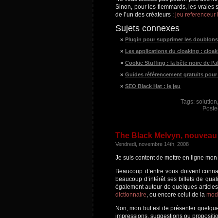
Sinon, pour les flemmards, les vraies s
de l’un des créateurs :
jeu referenceur 
Sujets connexes
Plugin pour supprimer les doublon
Les applications du cloaking : cloaki
Cookie Stuffing : la bête noire de l’af
Guides référencement gratuits pour
SEO Black Hat : le jeu
Tags:
solution
Poste
The Black Melvyn, nouveau
Vendredi, novembre 14th, 2008
Je suis content de mettre en ligne mon
Beaucoup d’entre vous doivent conna
beaucoup d’intérêt ses billets de quali
également auteur de quelques articles
dictionnaire
, ou encore celui de la
mod 
Non, mon but est de présenter quelque
impressions, suggestions ou propositio