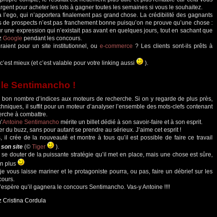
rgent pour acheter les lots à gagner toutes les semaines si vous le souhaitez.
à l’ego, qui n’apportera finalement pas grand chose. La crédibilité des gagnants
s de prospects n’est pas franchement bonne puisqu’on ne prouve qu’une chose :
sur une expression qui n’existait pas avant en quelques jours, tout en sachant que
ez
Google
pendant les concours.
aient pour un site institutionnel, ou
e-commerce
? Les clients sont-ils prêts à
, c’est mieux (et c’est valable pour votre linking aussi
).
 le Sentimancho !
 bon nombre d’indices aux moteurs de recherche. Si on y regarde de plus près,
hniques, il suffit pour un moteur d’analyser l’ensemble des mots-clefs contenant
herche à combattre.
’
Antoine Sentimancho
mérite un billet dédié à son savoir-faire et à son esprit.
érer du buzz, sans pour autant se prendre au sérieux. J’aime cet esprit !
 il crée de la nouveauté et montre à tous qu’il est possible de faire ce travail
 son site
(©
Tiger
).
se douter de la puissante stratégie qu’il met en place, mais une chose est sûre,
on plus
e vous laisse mariner et le protagoniste pourra, ou pas, faire un débrief sur les
cours.
j’espère qu’il gagnera le concours Sentimancho. Vas-y Antoine !!!!
z Cristina Cordula