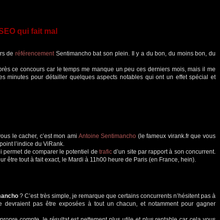
EO qui fait mal
urs de
référencement
Sentimancho bat son plein. Il y a du bon, du moins bon, du
 près ce concours car le temps me manque un peu ces derniers mois, mais il me
 minutes pour détailler quelques aspects notables qui ont un effet spécial et
vous le cacher, c’est mon ami
Antoine Sentimancho
(le fameux virank.fr que vous
 point l’indice du ViRank.
qui permet de comparer le potentiel de
trafic
d’un site par rapport à son concurrent.
our être tout à fait exact, le Mardi à 11h00 heure de Paris (en France, hein).
imancho
? C’est très simple, je remarque que certains concurrents n’hésitent pas à
 ne devraient pas être exposées à tout un chacun, et notamment pour gagner
propre compte, le résultat est nettement plus utile et plus rentable car cela vous