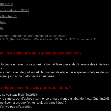
WORLD CUP
uturs Kadors du SEO ?
k Hattitude ?
 bruit
che
oncours
,
concours de référencement
,
concours seo
at SEO
,
The BlackMelvyn
,
Webmarketing
,
White Hat SEO
|
Comments Off
t : les solutions de jeu-referencement.com
oujours un âne qui va pourrir le bon et faire crever de l’intérieur des initiatives
es.
s plutôt avec dégoût, un article qui dévoile étape par étape les solutions du
jeu
quel j’ai décidé d’afficher les bannières.
u referencement, mais pourquoi donc ?
je ne vois pas bien l’intérêt ici…
tions sans souci, d’autres y sont encore mais n’ont pas abandonné… Quel intérêt
ement.com alors que l’on est toujours dans l’émoi ?
arrive pas à l’accepter.