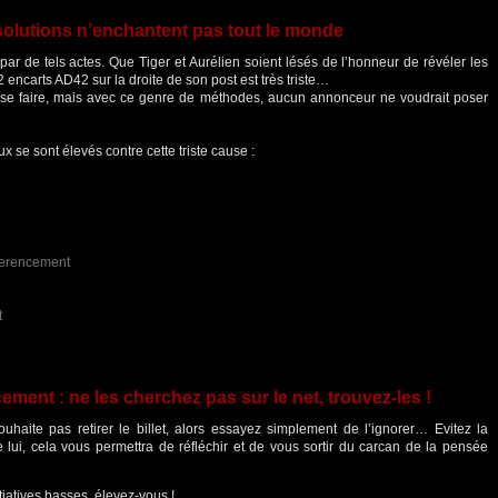
solutions n’enchantent pas tout le monde
par de tels actes. Que Tiger et Aurélien soient lésés de l’honneur de révéler les
 encarts AD42 sur la droite de son post est très triste…
à se faire, mais avec ce genre de méthodes, aucun annonceur ne voudrait poser
x se sont élevés contre cette triste cause :
eferencement
t
cement
: ne les cherchez pas sur le net, trouvez-les !
uhaite pas retirer le billet, alors essayez simplement de l’ignorer… Evitez la
e lui, cela vous permettra de réfléchir et de vous sortir du carcan de la pensée
tiatives basses, élevez-vous !