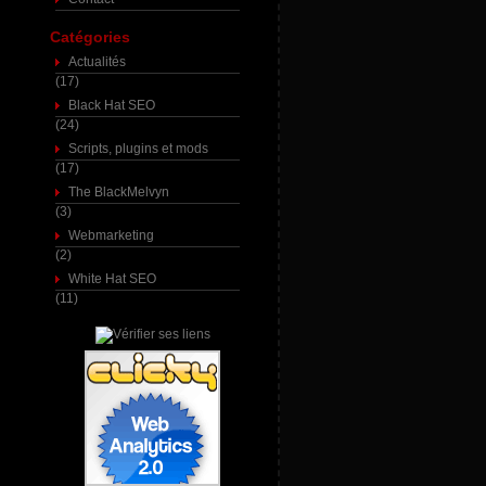
Catégories
Actualités
(17)
Black Hat SEO
(24)
Scripts, plugins et mods
(17)
The BlackMelvyn
(3)
Webmarketing
(2)
White Hat SEO
(11)