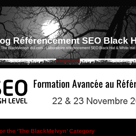
log Référencement SEO Black H
The BlackMelvyn dot com : Laboratoire référencement SEO Black Hat & White Hat
6 August 2026
for the ‘The BlackMelvyn’ Category