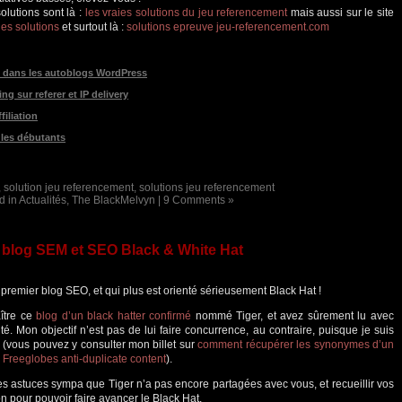
olutions sont là :
les vraies solutions du jeu referencement
mais aussi sur le site
les solutions
et surtout là :
solutions epreuve jeu-referencement.com
s dans les autoblogs WordPress
ng sur referer et IP delivery
filiation
 les débutants
,
solution jeu referencement
,
solutions jeu referencement
d in
Actualités
,
The BlackMelvyn
|
9 Comments »
 blog SEM et SEO Black & White Hat
 premier blog SEO, et qui plus est orienté sérieusement Black Hat !
ître ce
blog d’un black hatter confirmé
nommé Tiger, et avez sûrement lu avec
té. Mon objectif n’est pas de lui faire concurrence, au contraire, puisque je suis
 (vous pouvez y consulter mon billet sur
comment récupérer les synonymes d’un
Freeglobes anti-duplicate content
).
s astuces sympa que Tiger n’a pas encore partagées avec vous, et recueillir vos
n pour pouvoir faire avancer le Black Hat.