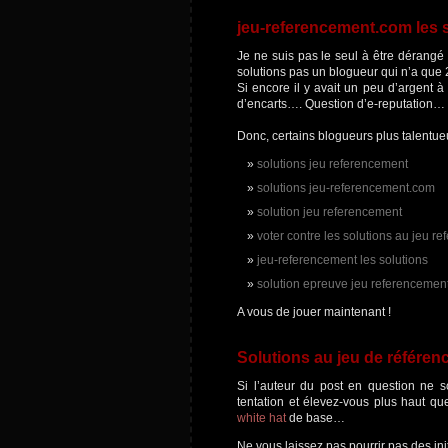
jeu-referencement.com les 
Je ne suis pas le seul à être dérangé 
solutions pas un blogueur qui n’a que 2
Si encore il y avait un peu d’argent 
d’encarts…. Question d’e-reputation…
Donc, certains blogueurs plus talentueu
solutions jeu referencement
solutions jeu-referencement.com
solution jeu referencement
voter contre les solutions au jeu r
jeu-referencement les solutions
solution epreuve jeu referencemen
A vous de jouer maintenant !
Solutions au jeu de
référen
Si l’auteur du post en question ne so
tentation et élevez-vous plus haut qu
white hat
de base…
Ne vous laissez pas pourrir pas des ini