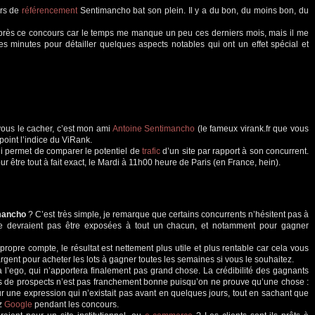
urs de
référencement
Sentimancho bat son plein. Il y a du bon, du moins bon, du
 près ce concours car le temps me manque un peu ces derniers mois, mais il me
 minutes pour détailler quelques aspects notables qui ont un effet spécial et
vous le cacher, c’est mon ami
Antoine Sentimancho
(le fameux virank.fr que vous
 point l’indice du ViRank.
qui permet de comparer le potentiel de
trafic
d’un site par rapport à son concurrent.
our être tout à fait exact, le Mardi à 11h00 heure de Paris (en France, hein).
imancho
? C’est très simple, je remarque que certains concurrents n’hésitent pas à
 ne devraient pas être exposées à tout un chacun, et notamment pour gagner
propre compte, le résultat est nettement plus utile et plus rentable car cela vous
rgent pour acheter les lots à gagner toutes les semaines si vous le souhaitez.
à l’ego, qui n’apportera finalement pas grand chose. La crédibilité des gagnants
s de prospects n’est pas franchement bonne puisqu’on ne prouve qu’une chose :
sur une expression qui n’existait pas avant en quelques jours, tout en sachant que
ez
Google
pendant les concours.