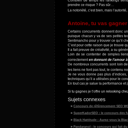
Combien de temps les rankings tiendr
prendre ce risque ? Pas sûr…
La notoriété, c’est bien, mais l’autorité
Antoine, tu vas gagner
Certains concurrents donnent donc un
puisque chacun y va de ses petites tec
Sentimancho
pour y trouver ce qu’il c
C’est pour cette raison que je trouve qu
Il a fait preuve de créativité, a su gén
Loin de se contenter de simples liens,
correctement
en donnant de l’amour à
De nombreux concurrents sont loin de 
les liens ne font pas tout, le contenu n
Je ne vous donne pas plus d’indices, j
techniques qu’il a utilisées pour le con
En tout cas je salue la performance et 
Si tu gagnes je t’offre un
relooking che
Sujets connexes
Concours de référencement SEO 
SuperKadorSEO : le concours des f
Black Hattitude : Aurez-vous la Blac
Pandaranol : le concours qui fait du