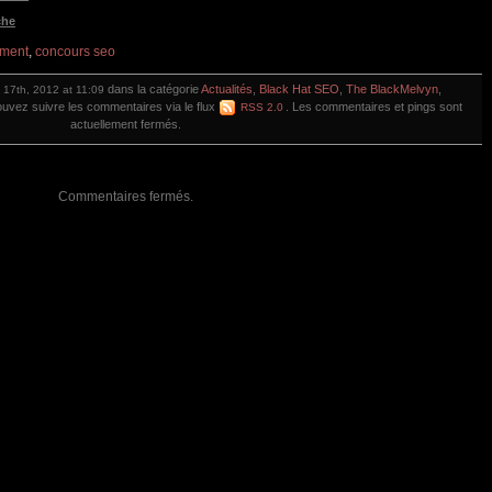
che
ement
,
concours seo
dans la catégorie
Actualités
,
Black Hat SEO
,
The BlackMelvyn
,
e 17th, 2012 at 11:09
ouvez suivre les commentaires via le flux
. Les commentaires et pings sont
RSS 2.0
actuellement fermés.
Commentaires fermés.