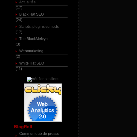
Actualités
(17)
Black Hat SEO
(24)
Scripts, plugins et mods
(17)
The BlackMelvyn
(3)
Webmarketing
(2)
White Hat SEO
(11)
BlogRoll
Communiqué de presse