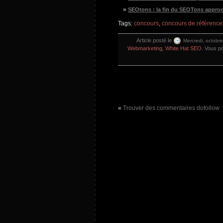
SEOtons : la fin du SEOTons appro
Tags:
concours
,
concours de référenc
Article posté le
Mercredi, octobr
Webmarketing
,
White Hat SEO
. Vous p
«
Trouver des commentaires dofollow