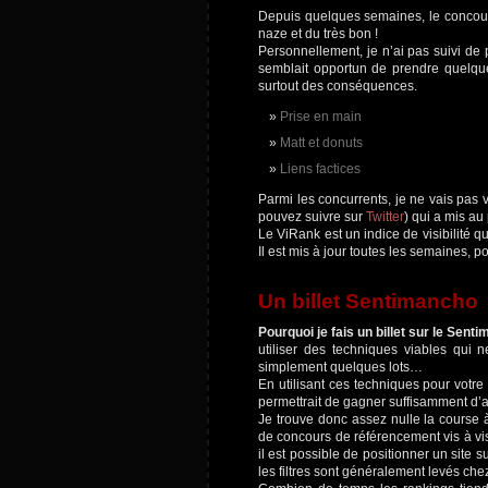
Depuis quelques semaines, le conco
naze et du très bon !
Personnellement, je n’ai pas suivi de
semblait opportun de prendre quelques
surtout des conséquences.
Prise en main
Matt et donuts
Liens factices
Parmi les concurrents, je ne vais pas 
pouvez suivre sur
Twitter
) qui a mis au
Le ViRank est un indice de visibilité 
Il est mis à jour toutes les semaines, p
Un billet Sentimancho
Pourquoi je fais un billet sur le Sent
utiliser des techniques viables qui
simplement quelques lots…
En utilisant ces techniques pour votre 
permettrait de gagner suffisamment d’a
Je trouve donc assez nulle la course 
de concours de référencement vis à vi
il est possible de positionner un site 
les filtres sont généralement levés ch