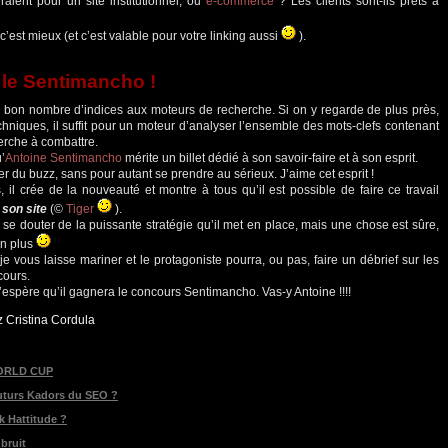
aient pour un site institutionnel, ou
e-commerce
? Les clients sont-ils prêts à
, c’est mieux (et c’est valable pour votre linking aussi
).
 le Sentimancho !
 bon nombre d’indices aux moteurs de recherche. Si on y regarde de plus près,
hniques, il suffit pour un moteur d’analyser l’ensemble des mots-clefs contenant
herche à combattre.
’
Antoine Sentimancho
mérite un billet dédié à son savoir-faire et à son esprit.
érer du buzz, sans pour autant se prendre au sérieux. J’aime cet esprit !
 il crée de la nouveauté et montre à tous qu’il est possible de faire ce travail
 son site
(©
Tiger
).
se douter de la puissante stratégie qu’il met en place, mais une chose est sûre,
on plus
e vous laisse mariner et le protagoniste pourra, ou pas, faire un débrief sur les
cours.
j’espère qu’il gagnera le concours Sentimancho. Vas-y Antoine !!!!
z Cristina Cordula
WORLD CUP
uturs Kadors du SEO ?
k Hattitude ?
 bruit