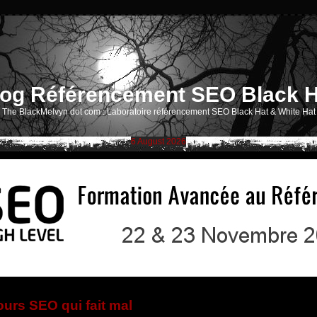
log Référencement SEO Black H
The BlackMelvyn dot com : Laboratoire référencement SEO Black Hat & White Hat
6 August 2026
urs SEO qui fait mal