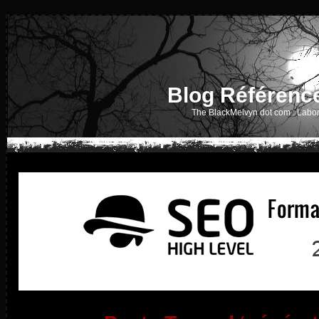
Blog Référenc
The BlackMelvyn dot com : Labor