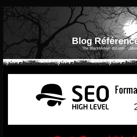
Blog Référenc
The BlackMelvyn dot com : Labor