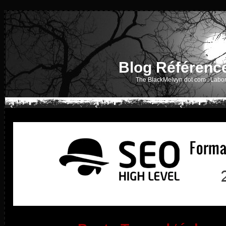
Blog Référenc
The BlackMelvyn dot com : Labor